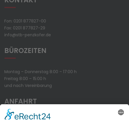
Fon: 0201 877827-00
Fax: 0201 877827-29
info@stb-penzkofer.de
BÜROZEITEN
Montag – Donnerstag 8:00 – 17:00 h
Freitag 8:00 – 15:00 h
und nach Vereinbarung
ANFAHRT
Humboldtstr. 181