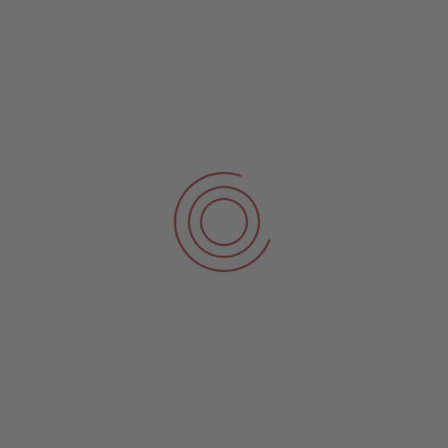
KONTAKT
Fon: 0201 877827-00
Fax: 0201 877827-29
info@stb-penzkofer.de
BÜROZEITEN
Montag – Donnerstag 8:00 – 17:00 h